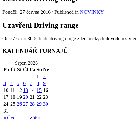
Pondělí, 27 června 2016
/
Published in
NOVINKY
Uzavření Driving range
Od 27.6. do 30.6. bude driving range z technických důvodů uzavřen
KALENDÁŘ TURNAJŮ
Srpen 2026
Po
Út
St
Čt
Pá
So
Ne
1
2
3
4
5
6
7
8
9
10
11
12
13
14
15
16
17
18
19
20
21
22
23
24
25
26
27
28
29
30
31
« Čvc
Zář »