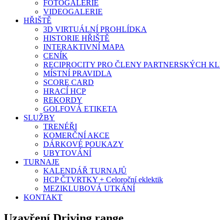
FOTOGALERIE
VIDEOGALERIE
HŘIŠTĚ
3D VIRTUÁLNÍ PROHLÍDKA
HISTORIE HŘIŠTĚ
INTERAKTIVNÍ MAPA
CENÍK
RECIPROCITY PRO ČLENY PARTNERSKÝCH K
MÍSTNÍ PRAVIDLA
SCORE CARD
HRACÍ HCP
REKORDY
GOLFOVÁ ETIKETA
SLUŽBY
TRENÉŘI
KOMERČNÍ AKCE
DÁRKOVÉ POUKAZY
UBYTOVÁNÍ
TURNAJE
KALENDÁŘ TURNAJŮ
HCP ČTVRTKY + Celoroční eklektik
MEZIKLUBOVÁ UTKÁNÍ
KONTAKT
Uzavření Driving range