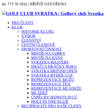
tel. 773 70 1932 | HŘIŠTĚ OTEVŘENO
PRO ČLENY
KLUB
HISTORIE KLUBU
VÝBOR
ČLENSTVÍ
ČESTNÍ ČLENOVÉ
SPORTOVNÍ ČINNOST
MISTŘI NA JAMKY
MISTŘI NA RÁNY
SVRATKA MASTERS
HRÁČI A HRÁČKY ROKU
SVRATKA BRITISH OPEN
SVRATKA RYDER CUP
REPREZENTACE MUŽŮ
REPREZENTACE ŽEN
REPREZENTACE MLÁDEŽE
MLÁDEŽ
ÚSPĚCHY JEDNOTLIVCŮ
HOLE IN ONE KLUB
RECIPROCITY PRO NAŠE ČLENY